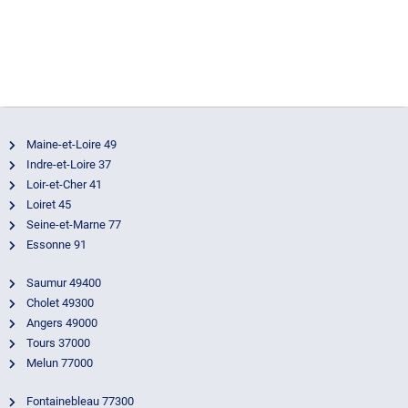
a Tours
pa
22 décembre
av
2023
22
2
Maine-et-Loire 49
Indre-et-Loire 37
Loir-et-Cher 41
Loiret 45
Seine-et-Marne 77
Essonne 91
Saumur 49400
Cholet 49300
Angers 49000
Tours 37000
Melun 77000
Fontainebleau 77300