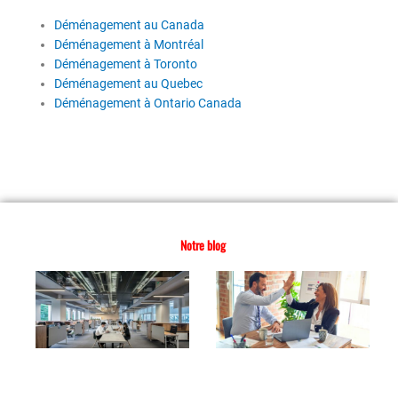
Déménagement au Canada
Déménagement à Montréal
Déménagement à Toronto
Déménagement au Quebec
Déménagement à Ontario Canada
Notre blog
Checklist
C
déménagement
ré
d’entreprise :
d
réussir chaque
d’
étape
ét
3 août 2026
27