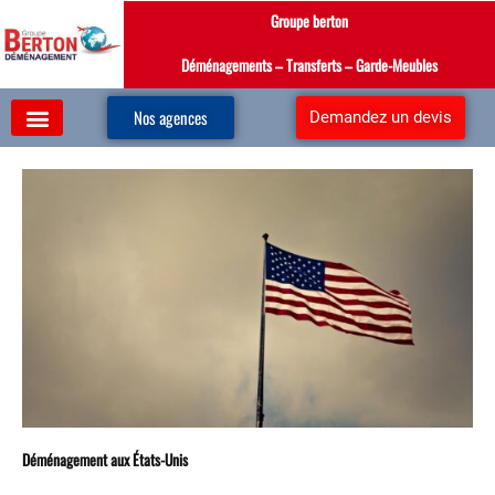
Aller
Groupe berton
au
contenu
Déménagements – Transferts – Garde-Meubles
Nos agences
Demandez un devis
Déménagement aux États-Unis