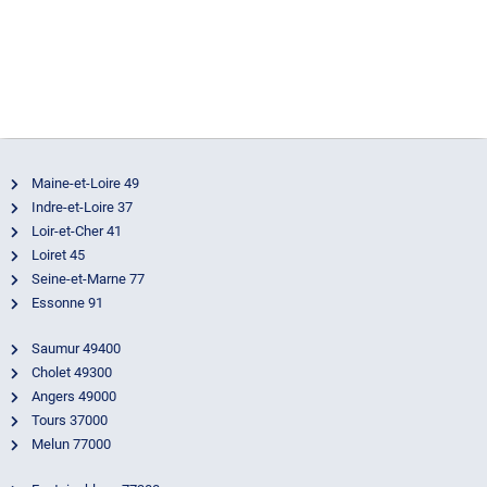
a Tours
pa
22 décembre
av
2023
22
2
Maine-et-Loire 49
Indre-et-Loire 37
Loir-et-Cher 41
Loiret 45
Seine-et-Marne 77
Essonne 91
Saumur 49400
Cholet 49300
Angers 49000
Tours 37000
Melun 77000