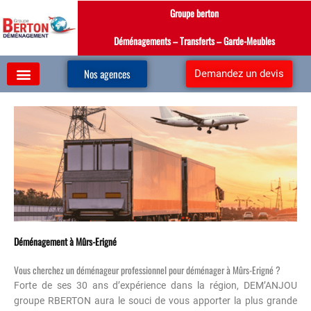
Aller
Groupe berton
au
contenu
Déménagements – Transferts – Garde-Meubles
Nos agences
Demandez un devis
Déménagement à Mûrs-Erigné
Vous cherchez un déménageur professionnel pour déménager à Mûrs-Erigné ?
Forte de ses 30 ans d’expérience dans la région, DEM’ANJOU
groupe RBERTON aura le souci de vous apporter la plus grande