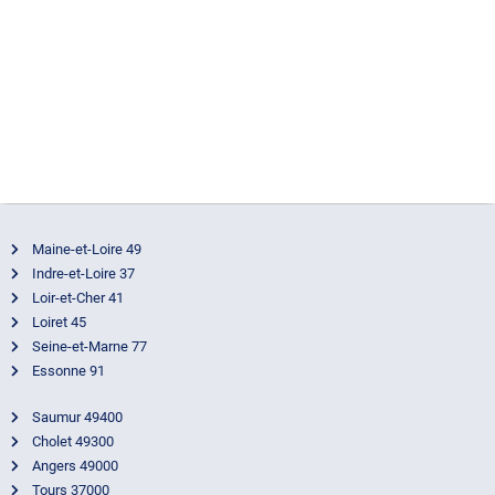
quartier lors
Vo
de votre
d’
déménagement
u
a Tours
pa
22 décembre
av
2023
22
2
Maine-et-Loire 49
Indre-et-Loire 37
Loir-et-Cher 41
Loiret 45
Seine-et-Marne 77
Essonne 91
Saumur 49400
Cholet 49300
Angers 49000
Tours 37000