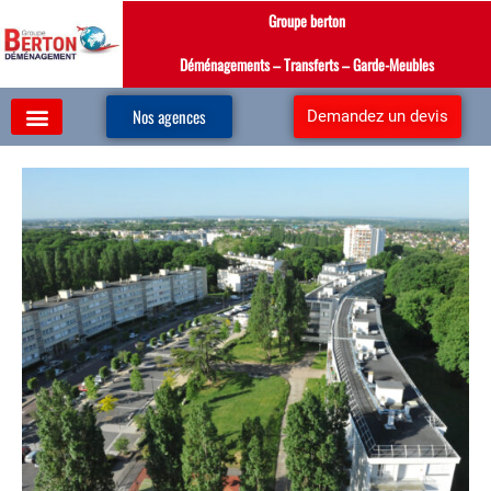
Aller
Groupe berton
au
contenu
Déménagements – Transferts – Garde-Meubles
Nos agences
Demandez un devis