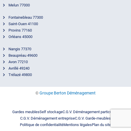
Melun 77000
Fontainebleau 77300
Saint-Ouen 41100
Provins 77160
Orléans 45000
Nangis 77370
Beaupréau 49600
Avon 77210
Avrillé 49240
Trélazé 49800
©
Groupe Berton Déménagement
Gardes meubles
Self stockage
C.G.V. Déménagement particuliers
C.G.V. Déménagement entreprise
C.G.V. Garde-meubles
Politique de confidentialité
Mentions légales
Plan du site