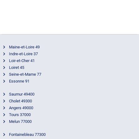
22 décembre
av
2023
22
2
Maine-et-Loire 49
Indre-et-Loire 37
Loir-et-Cher 41
Loiret 45
Seine-et-Marne 77
Essonne 91
Saumur 49400
Cholet 49300
Angers 49000
Tours 37000
Melun 77000
Fontainebleau 77300